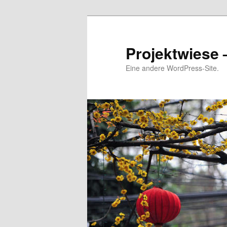
Zum
Zum
Inhalt
sekundären
wechseln
Inhalt
Projektwiese 
wechseln
Eine andere WordPress-Site.