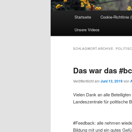
Hauptmenü
Startseite
Cookie-Richtlinie 
Unsere Videos
SCHLAGWORT-ARCHIVE:
POLITIS
Das war das #b
Veröffentlicht am
Juni 13, 2019
von
Vielen Dank an alle Beteiligten
Landeszentrale für politische B
#Feedback: alle nehmen wiede
Bildung mit und ein gutes Gefüh