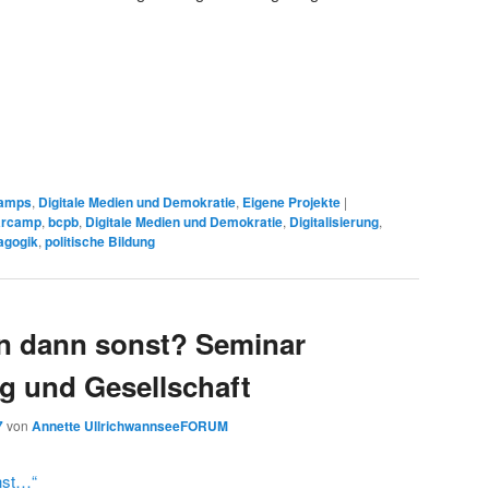
amps
,
Digitale Medien und Demokratie
,
Eigene Projekte
|
arcamp
,
bcpb
,
Digitale Medien und Demokratie
,
Digitalisierung
,
agogik
,
politische Bildung
nn dann sonst? Seminar
ng und Gesellschaft
7
von
Annette UllrichwannseeFORUM