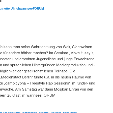
Annette UllrichwannseeFORUM
Wie kann man seine Wahrnehmung von Welt, Sichtweisen
 für andere hörbar machen? Im Seminar „Move it, say it,
rkundeten und erprobten Jugendliche und junge Erwachsene
len und sprachlichen Hintergründen Medienproduktion und -
öglichkeit der gesellschaftlichen Teilhabe. Die
Medienstadt Berlin“ führte u.a. in die neuen Räume von
 zu „camp:cypha – Freestyle Rap Sessions“ im Kinder- und
uerwache. Am Samstag war dann Mosjkan Ehrari von den
hern zu Gast im wannseeFORUM.
ale Medien und Demokratie
,
Eigene Projekte
,
Seminare
|