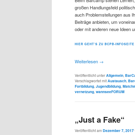
Beim Barcamp stehen Lernen, A
großen Handlungsfeld politisc
auch Problemstellungen aus Ihr
Beiträge anbieten, um voneina
oder mit anderen neue Ideen u
HIER GEHT’S ZU BCPB-INFOSEIT
Weiterlesen
→
Veröffentlicht unter
Allgemein
,
BarC
Verschlagwortet mit
Austausch
,
Bar
Fortbildung
,
Jugendbildung
,
Match
vernetzung
,
wannseeFORUM
„Just a Fake“
Veröffentlicht am
Dezember 7, 2017