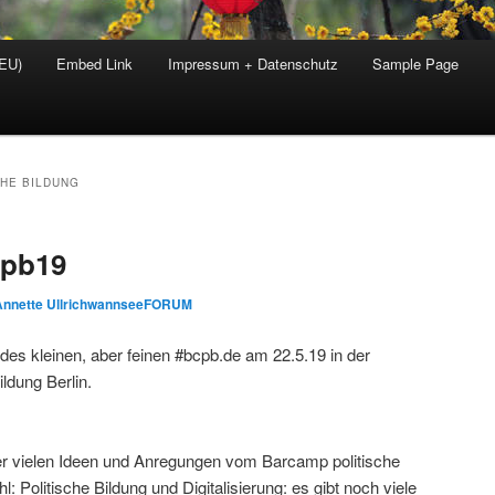
(EU)
Embed Link
Impressum + Datenschutz
Sample Page
CHE BILDUNG
cpb19
Annette UllrichwannseeFORUM
 des kleinen, aber feinen #bcpb.de am 22.5.19 in der
ildung Berlin.
r vielen Ideen und Anregungen vom Barcamp politische
l: Politische Bildung und Digitalisierung: es gibt noch viele