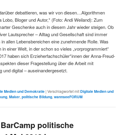
darüber debattieren, was wir von diesen…Algorithmen
a Lobo, Bloger und Autor,*
(Foto: Andi Weiland):
Zum
marter Geschenke auch in diesem Jahr wieder steigen. Ob
iver Lautsprecher – Alltag und Gesellschaft sind immer
en in allen Lebensbereichen eine zunehmende Rolle. Was
 in einer Welt, in der schon so vieles „vorprogrammiert“
017 haben sich Erzieherfachschüler*innen der Anna-Freud-
spekten dieser Fragestellung über die Arbeit mit
 und digital – auseinandergesetzt.
ale Medien und Demokratie
|
Verschlagwortet mit
Digitale Medien und
mung
,
Maker
,
politische Bildung
,
wannseeFORUM
 BarCamp politische