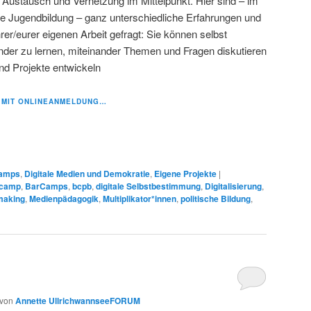
ustausch und Vernetzung im Mittelpunkt. Hier sind – im
he Jugendbildung – ganz unterschiedliche Erfahrungen und
er/eurer eigenen Arbeit gefragt: Sie können selbst
nder zu lernen, miteinander Themen und Fragen diskutieren
nd Projekte entwickeln
E MIT ONLINEANMELDUNG…
amps
,
Digitale Medien und Demokratie
,
Eigene Projekte
|
camp
,
BarCamps
,
bcpb
,
digitale Selbstbestimmung
,
Digitalisierung
,
making
,
Medienpädagogik
,
Multiplikator*innen
,
politische Bildung
,
von
Annette UllrichwannseeFORUM