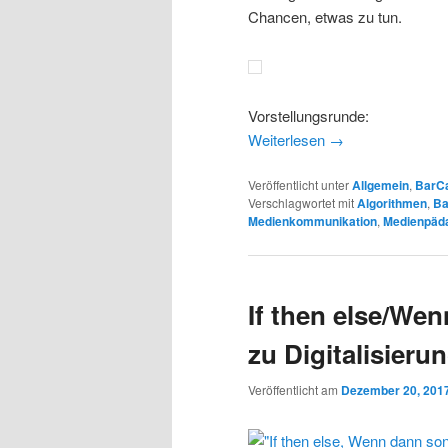
Chancen, etwas zu tun.
Vorstellungsrunde:
Weiterlesen
→
Veröffentlicht unter
Allgemein
,
BarC
Verschlagwortet mit
Algorithmen
,
B
Medienkommunikation
,
Medienpäd
If then else/We
zu Digitalisieru
Veröffentlicht am
Dezember 20, 201