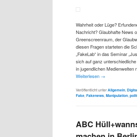
Wahrheit oder Lüge? Erfundene 
Nachricht? Glaubhafte News o
Greenscreenraum, der Glaubwür
diesen Fragen starteten die S
„FakeLab“ in das Seminar „Just
sich auf ganz unterschiedlich
in jugendlichen Medienwelten 
Weiterlesen
→
Veröffentlicht unter
Allgemein
,
Digit
Fake
,
Fakenews
,
Manipulation
,
poli
ABC Hüll+wann
machen in Berli