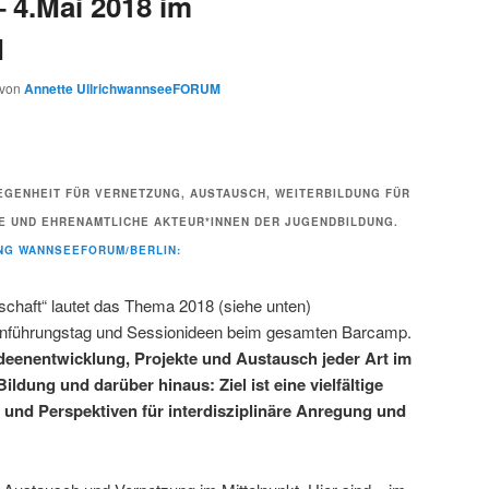
– 4.Mai 2018 im
M
von
Annette UllrichwannseeFORUM
EGENHEIT FÜR VERNETZUNG, AUSTAUSCH, WEITERBILDUNG FÜR
HE UND EHRENAMTLICHE AKTEUR*INNEN DER JUGENDBILDUNG.
NG WANNSEEFORUM/BERLIN:
llschaft“ lautet das Thema 2018 (siehe unten)
Einführungstag und Sessionideen beim gesamten Barcamp.
 Ideenentwicklung, Projekte und Austausch jeder Art im
 Bildung und darüber hinaus:
Ziel ist eine vielfältige
 und Perspektiven
für interdisziplinäre Anregung und