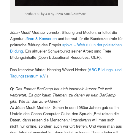
Selfie / CC by 4.0 by Jöran Muuß-Merholz
Jöran Muuß-Merholz
vernetzt Bildung und Medien; er leitet die
Agentur
Jöran & Konsorten
und betreut für die Bundeszentrale für
politische Bildung das Projekt
#pb21 – Web 2.0 in der politischen
Bildung
. Ein aktueller Schwerpunkt seiner Arbeit sind Freie
Bildungsinhalte (Open Educational Resources, OER).
Das Interview führte: Henning Wötzel-Herber (
ABC Bildungs- und
Tagungszentrum e.V.
)
Q:
Das Format BarCamp hat sich innerhalb kurzer Zeit weit
verbreitet. Es gibt kaum Themen, zu denen es kein BarCamp
gibt. Wie ist das zu erklären?
A:
Jöran Muuß-Merholz: Schon in den 1980er-Jahren gab es im
Umfeld des Chaos Computer Clubs den Spruch „Erst reisen die
Daten, dann reisen die Menschen.“ Irgendwann will man sich
nicht nur online, sondern auch vor Ort treffen. Und wenn man aus
dem Internet gewohnt ist, dass jeder zu jedem Thema jederzeit