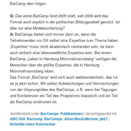
BarCamp dem folgen.
Q:
Das erste BarCamp fand 2005 statt, seit 2009 wird das
Format auch explizit in der politischen Bildungsarbeit genutzt. Ist
dies nur eine Modeerscheinung?
A:
BarCamps bieten sich immer dann an, wenn die
Teilnehmenden vor Ort selbst eine Expertise zum Thema haben.
„Expertise“ muss nicht akademisch verstanden sein, es kann
auch einfach eine lebensweltliche Expertise sein. Bei einem
BarCamp „Leben in Hamburg-Mümmelmannsberg“ verfügen die
Menschen über die größte Expertise, die in Hamburg-
Mümmelmannsberg leben.
Das Format „BarCamp“ wird sich auch weiterentwickeln, das tut
es ja jetzt schon. Wir sehen Aufweichungen und Vermischungen
von der Ursprungsidee des BarCamps, z.B. wenn bei Tagungen
und Konferenzen ein Teil des Programms klassisch und ein Teil
als BarCamp strukturiert ist.
Veröffentlicht unter
BarCamps
,
Publikationen
|
Verschlagwortet mit
ABC Hüll
,
Barcamp
,
BarCamps
,
Jöran Muuß-Merholz
,
pb21
|
Schreibe einen Kommentar