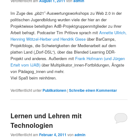
Veröffentlicht am
August 1, 2011
von
admin
Im Zuge des „pb21″-Auswertungsworkshops zu Web 2.0 in der
politischen Jugendbildung wurden viele der hier an der
Projektwiese beteiligten AdB-Projektgruppenmitglieder zu ihrer
Arbeit befragt. Podcaster Tim Pritlove sprach mit
Annette Ullrich,
Henning Wötzel-Herber und Hendrik Giese
über BarCamps,
Projektblogs, die Schwierigkeiten der Medienarbeit auf dem
platten Land („Dorf-DSL“), über das Blended Learning DDR-
Projekt und anderes. Außerdem mit
Frank Hofmann (und Jürgen
Ertelt vom IJAB)
über Multiplikator_innen-Fortbildungen, Ängste
von Pädagog_innen und mehr.
Viel Spaß beim reinhören.
Veröffentlicht unter
Publikationen
|
Schreibe einen Kommentar
Lernen und Lehren mit
Technologien
Veröffentlicht am
Februar 4, 2011
von
admin