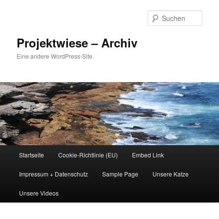
Zum
Zum
Inhalt
sekundären
Such
wechseln
Inhalt
wechseln
Projektwiese – Archiv
Eine andere WordPress-Site.
Hauptmenü
Startseite
Cookie-Richtlinie (EU)
Embed Link
Impressum + Datenschutz
Sample Page
Unsere Katze
Unsere Videos