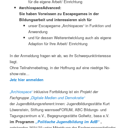
für die eigene Arbeit/ Einrichtung
#archiospaceAdvanced:
Sie haben Vorwissen zu Escapegames in der
Bildungsarbeit und interessieren sich für
unser Escapegame „Archiopaces“ in Funktion und
Anwendung
und für dessen Weiterentwicklung auch als eigene
Adaption für Ihre Arbeit/ Einrichtung
In der Anmeldung fragen wir ab, wo ihr Schwerpunktinteresse
liegt.
Ohne Teilnahmebeitrag, in der Hoffnung auf eine niedrige No-
show-rate…
Jetz hier anmelden
„Archiospace“
inklusive Fortbildung ist ein
Projekt der
Fachgruppe
„Digitale Medien und Demokratie“
der Jugendbildungsreferent:innen: Jugendbildungsstätte Kurt
Löwenstein, Stiftung wannseeFORUM, ABC Bildungs- und
Tagungszentrum e.V., Begegnungsstätte Gollwitz, basa e.V.
im Programm
„Politische Jugendbildung im AdB“
,
entstanden 2021/22 unter Mitwirkung der Fachgruppenmitglieder