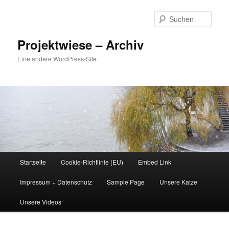
Zum
Inhalt
Such
wechseln
Projektwiese – Archiv
Eine andere WordPress-Site.
Hauptmenü
Startseite
Cookie-Richtlinie (EU)
Embed Link
Impressum + Datenschutz
Sample Page
Unsere Katze
Unsere Videos