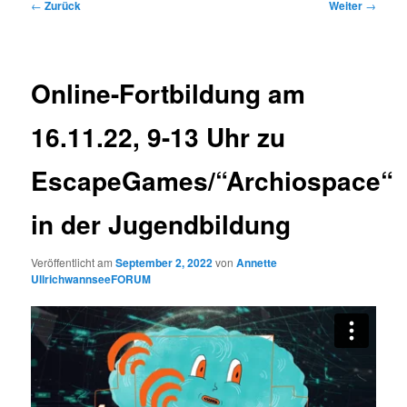
Beitrags-
←
Zurück
Weiter
→
Navigation
Online-Fortbildung am
16.11.22, 9-13 Uhr zu
EscapeGames/“Archiospace“
in der Jugendbildung
Veröffentlicht am
September 2, 2022
von
Annette
UllrichwannseeFORUM