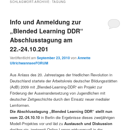
SCHLAGWORT-ARCHIVE:
TAGUNG
Info und Anmeldung zur
„Blended Learning DDR“
Abschlusstagung am
22.-24.10.201
Veröffentlicht am
September 23, 2010
von
Annette
UllrichwannseeFORUM
Aus Anlass des 20. Jahrestages der friedlichen Revolution in
Deutschland startete der Arbeitskreis deutscher Bildungsstätten
(AdB) 2009 mit „Blended-Learning-DDR“ ein Projekt zur
Förderung der Auseinandersetzung von Jugendlichen mit
deutscher Zeitgeschichte durch den Einsatz neuer medialer
Lernformen.
Die Abschlusstagung „Blended Learning DDR“ stellt nun
vom 22.-24.10.10
in Berlin die Ergebnisse dieses zweijährigen
Modell-Projektes vor und läd zu
Austausch und Diskussion
darüber ein, inwieweit Online-Lernen wirkungsvoll in der