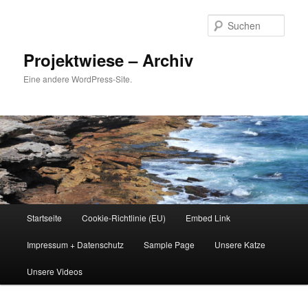
Zum
Zum
Inhalt
sekundären
Such
wechseln
Inhalt
wechseln
Projektwiese – Archiv
Eine andere WordPress-Site.
Hauptmenü
Startseite
Cookie-Richtlinie (EU)
Embed Link
Impressum + Datenschutz
Sample Page
Unsere Katze
Unsere Videos