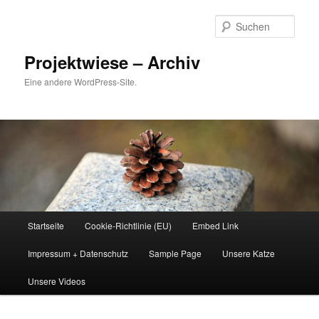
Zum
Inhalt
Such
wechseln
Projektwiese – Archiv
Eine andere WordPress-Site.
Hauptmenü
Startseite
Cookie-Richtlinie (EU)
Embed Link
Impressum + Datenschutz
Sample Page
Unsere Katze
Unsere Videos