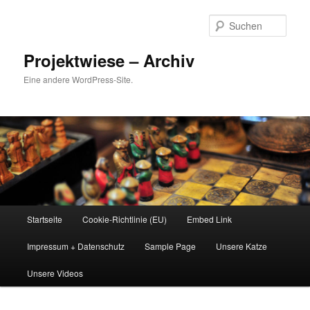
Zum
Inhalt
Such
wechseln
Projektwiese – Archiv
Eine andere WordPress-Site.
Hauptmenü
Startseite
Cookie-Richtlinie (EU)
Embed Link
Impressum + Datenschutz
Sample Page
Unsere Katze
Unsere Videos