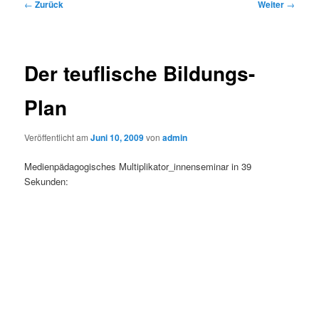
Beitrags-
←
Zurück
Weiter
→
Navigation
Der teuflische Bildungs-
Plan
Veröffentlicht am
Juni 10, 2009
von
admin
Medienpädagogisches Multiplikator_innenseminar in 39
Sekunden: