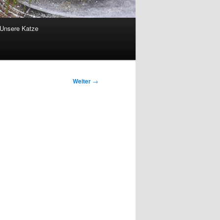
Unsere Katze
Weiter
→