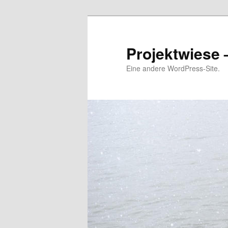
Zum
Inhalt
wechseln
Projektwiese 
Eine andere WordPress-Site.