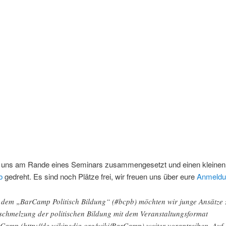
 uns am Rande eines Seminars zusammengesetzt und einen kleinen 
b
gedreht. Es sind noch Plätze frei, wir freuen uns über eure
Anmeldu
 dem „BarCamp Politisch Bildung“ (#bcpb) möchten wir junge Ansätze 
schmelzung der politischen Bildung mit dem Veranstaltungsformat
Camp (http://de.wikipedia.org/wiki/BarCamp) weiter vorantreiben. Auf