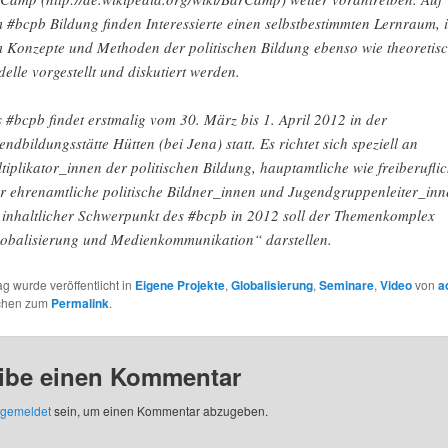
 #bcpb Bildung finden Interessierte einen selbstbestimmten Lernraum, 
 Konzepte und Methoden der politischen Bildung ebenso wie theoretis
elle vorgestellt und diskutiert werden.
 #bcpb findet erstmalig vom 30. März bis 1. April 2012 in der
endbildungsstätte Hütten (bei Jena) statt. Es richtet sich speziell an
tiplikator_innen der politischen Bildung, hauptamtliche wie freiberufli
r ehrenamtliche politische Bildner_innen und Jugendgruppenleiter_inn
 inhaltlicher Schwerpunkt des #bcpb in 2012 soll der Themenkomplex
obalisierung und Medienkommunikation“ darstellen.
ag wurde veröffentlicht in
Eigene Projekte
,
Globalisierung
,
Seminare
,
Video
von
a
ichen zum
Permalink
.
ibe einen Kommentar
gemeldet
sein, um einen Kommentar abzugeben.