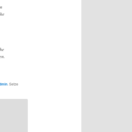
in
che
che
en.
dmin
. Setze