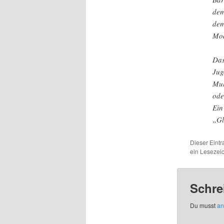
dem
dem
Mod
Das
Jug
Mul
ode
Ein
„Gl
Dieser Eintr
ein Leseze
Schre
Du musst
an