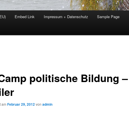
(EU)
Embed Link
Impressum + Datenschutz
Sample Page
Camp politische Bildung –
ler
ht am
Februar 29, 2012
von
admin