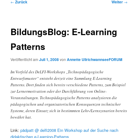
Beitrags-
←
Zurück
Weiter
→
Navigation
BildungsBlog: E-Learning
Patterns
Veröffentlicht am
Juli 1, 2008
von
Annette UllrichwannseeFORUM
Im Vorfeld des DeLFI-Workshops „Technopädagogische
Entwurfsmuster“ entsteht derzeit eine Sammlung E-Learning
Patterns. Dort finden sich bereits verschiedene Patterns, zum Beispiel
zur Lernermotivation oder der Durchführung von Online-
Veranstaltungen. Technopädagogische Patterns analysieren die
pädagogischen und organisatorischen Konsequenzen technischer
Systeme, deren Einsatz sich in bestimmten Lehr-/Lernszenarien bereits
bewährt hat.
Link:
pädpatt @ delfi2008 Ein Workshop auf der Suche nach
didaktischen e-Learning-Patterns