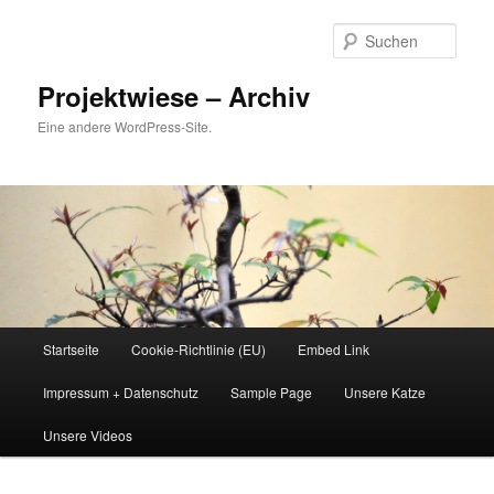
Zum
Zum
Inhalt
sekundären
Such
wechseln
Inhalt
wechseln
Projektwiese – Archiv
Eine andere WordPress-Site.
Hauptmenü
Startseite
Cookie-Richtlinie (EU)
Embed Link
Impressum + Datenschutz
Sample Page
Unsere Katze
Unsere Videos