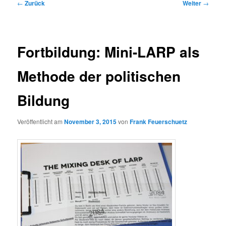
Beitrags-
←
Zurück
Weiter
→
Navigation
Fortbildung: Mini-LARP als
Methode der politischen
Bildung
Veröffentlicht am
November 3, 2015
von
Frank Feuerschuetz