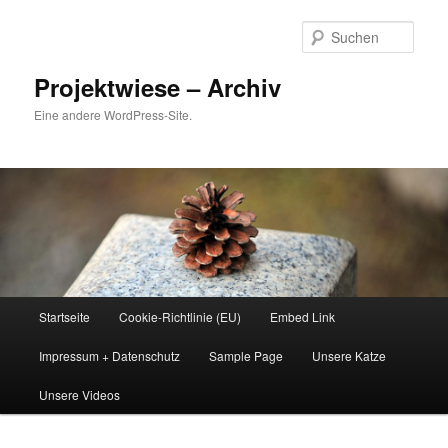
Zum
Inhalt
Such
wechseln
Projektwiese – Archiv
Eine andere WordPress-Site.
Hauptmenü
Startseite
Cookie-Richtlinie (EU)
Embed Link
Impressum + Datenschutz
Sample Page
Unsere Katze
Unsere Videos