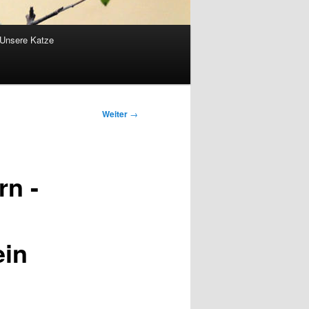
Unsere Katze
Weiter
→
rn -
ein