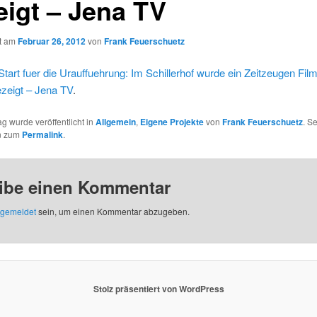
eigt – Jena TV
ht am
Februar 26, 2012
von
Frank Feuerschuetz
Start fuer die Urauffuehrung: Im Schillerhof wurde ein Zeitzeugen Fil
ezeigt – Jena TV
.
ag wurde veröffentlicht in
Allgemein
,
Eigene Projekte
von
Frank Feuerschuetz
. S
n zum
Permalink
.
ibe einen Kommentar
gemeldet
sein, um einen Kommentar abzugeben.
Stolz präsentiert von WordPress