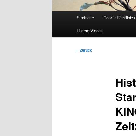
Hauptmenü
Startseite
Cookie-Richtlinie 
Unsere Videos
Beitrags-
←
Zurück
Navigation
His
Star
KIN
Zei