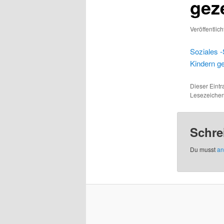
gez
Veröffentlic
Soziales -
Kindern g
Dieser Eintr
Lesezeiche
Schre
Du musst
an