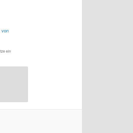
m von
etze ein