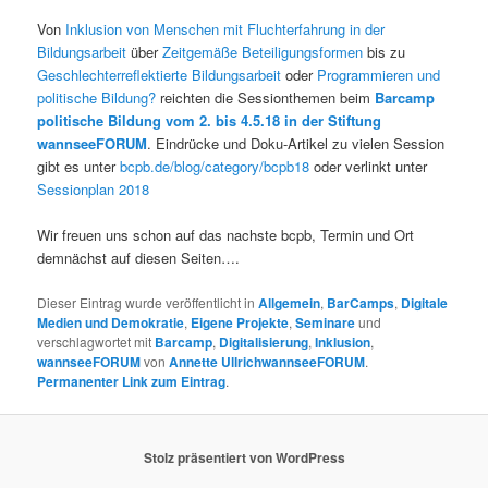
Von
Inklusion von Menschen mit Fluchterfahrung in der
Bildungsarbeit
über
Zeitgemäße Beteiligungsformen
bis zu
Geschlechterreflektierte Bildungsarbeit
oder
Programmieren und
politische Bildung?
reichten die Sessionthemen beim
Barcamp
politische Bildung vom 2. bis 4.5.18 in der Stiftung
wannseeFORUM
. Eindrücke und Doku-Artikel zu vielen Session
gibt es unter
bcpb.de/blog/category/bcpb18
oder verlinkt unter
Sessionplan 2018
Wir freuen uns schon auf das nachste bcpb, Termin und Ort
demnächst auf diesen Seiten….
Dieser Eintrag wurde veröffentlicht in
Allgemein
,
BarCamps
,
Digitale
Medien und Demokratie
,
Eigene Projekte
,
Seminare
und
verschlagwortet mit
Barcamp
,
Digitalisierung
,
Inklusion
,
wannseeFORUM
von
Annette UllrichwannseeFORUM
.
Permanenter Link zum Eintrag
.
Stolz präsentiert von WordPress