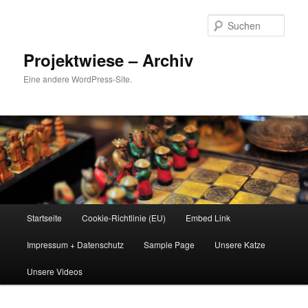
Zum
Inhalt
Such
wechseln
Projektwiese – Archiv
Eine andere WordPress-Site.
Hauptmenü
Startseite
Cookie-Richtlinie (EU)
Embed Link
Impressum + Datenschutz
Sample Page
Unsere Katze
Unsere Videos