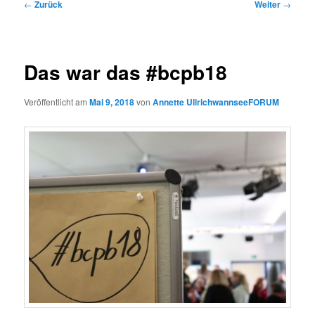
Beitrags-
←
Zurück
Weiter
→
Navigation
Das war das #bcpb18
Veröffentlicht am
Mai 9, 2018
von
Annette UllrichwannseeFORUM