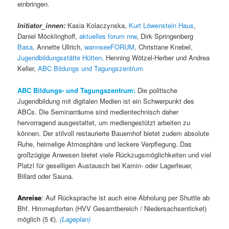
einbringen.
Initiator_innen:
Kasia Kolaczynska,
Kurt Löwenstein Haus
,
Daniel Möcklinghoff,
aktuelles forum nrw
, Dirk Springenberg
Basa
, Annette Ullrich,
wannseeFORUM
, Christiane Knebel,
Jugendbildungsstätte Hütten,
Henning Wötzel-Herber und Andrea
Keller,
ABC Bildungs und Tagungszentrum
ABC Bildungs- und Tagungszentrum:
Die politische
Jugendbildung mit digitalen Medien ist ein Schwerpunkt des
ABCs. Die Seminarräume sind medientechnisch daher
hervorragend ausgestattet, um mediengestützt arbeiten zu
können. Der stilvoll restaurierte Bauernhof bietet zudem absolute
Ruhe, heimelige Atmosphäre und leckere Verpflegung. Das
großzügige Anwesen bietet viele Rückzugsmöglichkeiten und viel
Platzl für geselligen Austausch bei Kamin- oder Lagerfeuer,
Billard oder Sauna.
Anreise
:
Auf Rücksprache ist auch eine Abholung per Shuttle ab
Bhf. Himmepforten (HVV Gesamtbereich / Niedersachsenticket)
möglich (5 €).
(Lageplan)