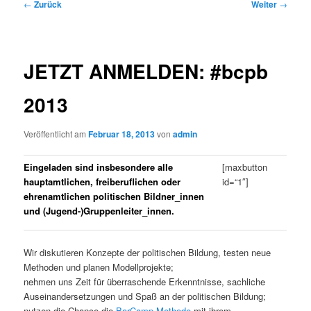
Beitrags-
←
Zurück
Weiter
→
Navigation
JETZT ANMELDEN: #bcpb
2013
Veröffentlicht am
Februar 18, 2013
von
admin
Eingeladen sind insbesondere alle
[maxbutton
hauptamtlichen, freiberuflichen oder
id=“1″]
ehrenamtlichen politischen Bildner_innen
und (Jugend-)Gruppenleiter_innen.
Wir diskutieren Konzepte der politischen Bildung, testen neue
Methoden und planen Modellprojekte;
nehmen uns Zeit für überraschende Erkenntnisse, sachliche
Auseinandersetzungen und Spaß an der politischen Bildung;
nutzen die Chance die
BarCamp-Methode
mit ihrem