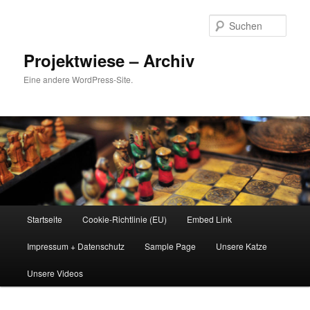
Zum
Inhalt
Such
wechseln
Projektwiese – Archiv
Eine andere WordPress-Site.
Hauptmenü
Startseite
Cookie-Richtlinie (EU)
Embed Link
Impressum + Datenschutz
Sample Page
Unsere Katze
Unsere Videos